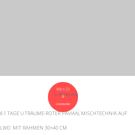
März 23
by
STEFAN ATZL
0
comments
6.1.TAGE U.TRÄUME-ROTER PAVIAN, MISCHTECHNIK AUF
LWD. MIT RAHMEN 30×40 CM