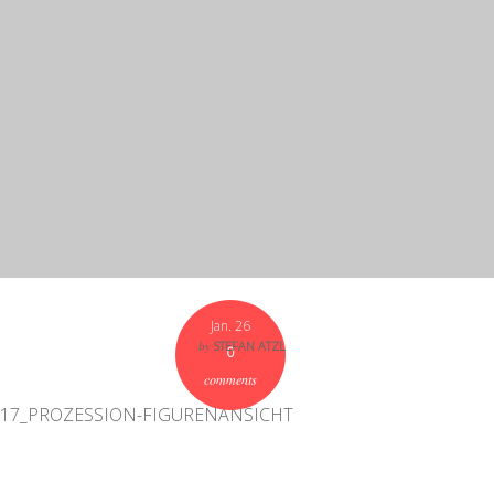
Jan. 26
by
STEFAN ATZL
0
comments
17_PROZESSION-FIGURENANSICHT