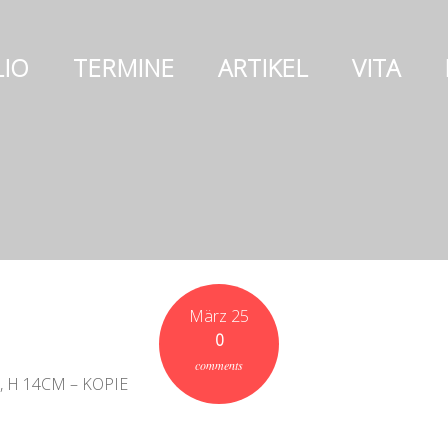
IO
TERMINE
ARTIKEL
VITA
März 25
0
comments
H 14CM – KOPIE