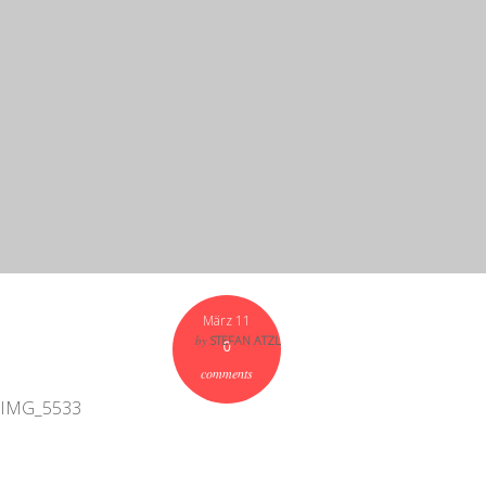
März 11
by
STEFAN ATZL
0
comments
IMG_5533